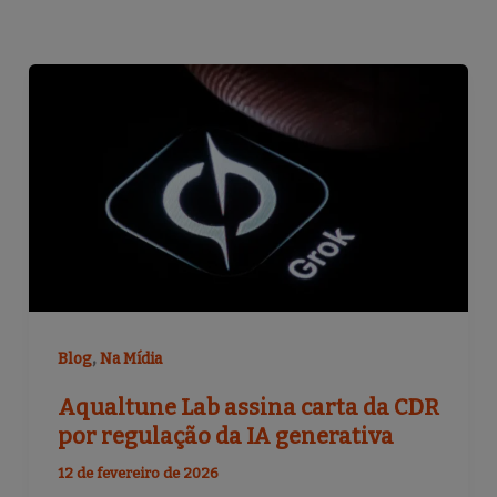
,
Blog
Na Mídia
Aqualtune Lab assina carta da CDR
por regulação da IA generativa
12 de fevereiro de 2026