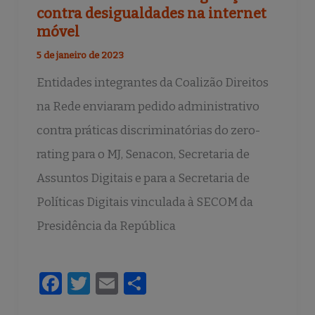
contra desigualdades na internet
móvel
5 de janeiro de 2023
Entidades integrantes da Coalizão Direitos
na Rede enviaram pedido administrativo
contra práticas discriminatórias do zero-
rating para o MJ, Senacon, Secretaria de
Assuntos Digitais e para a Secretaria de
Políticas Digitais vinculada à SECOM da
Presidência da República
F
T
E
S
a
w
m
h