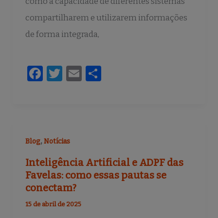
como a capacidade de diferentes sistemas
compartilharem e utilizarem informações
de forma integrada,
F
T
E
S
a
w
m
h
c
it
ai
ar
e
te
l
e
b
r
,
Blog
Notícias
o
Inteligência Artificial e ADPF das
o
Favelas: como essas pautas se
k
conectam?
15 de abril de 2025