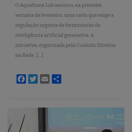
O Aqualtune Lab assinou, na primeira
semana de fevereiro, uma carta que exige a
regulação urgente de ferramentas de
inteligência artificial generativa. A
iniciativa, organizada pela Coalizão Direitos
na Rede, […]
F
T
E
S
a
w
m
h
c
it
ai
ar
e
te
l
e
b
r
o