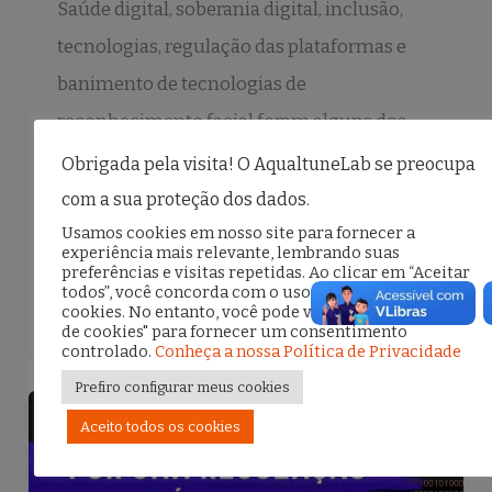
Saúde digital, soberania digital, inclusão,
tecnologias, regulação das plataformas e
banimento de tecnologias de
reconhecimento facial foram alguns dos
temas trazidos para o evento Com presença
Obrigada pela visita! O AqualtuneLab se preocupa
garantida na 13ª edição
com a sua proteção dos dados.
Usamos cookies em nosso site para fornecer a
experiência mais relevante, lembrando suas
preferências e visitas repetidas. Ao clicar em “Aceitar
F
T
E
S
todos”, você concorda com o uso de TODOS os
a
w
m
h
cookies. No entanto, você pode visitar "Configurações
de cookies" para fornecer um consentimento
c
it
ai
ar
controlado.
Conheça a nossa Política de Privacidade
e
te
l
e
Prefiro configurar meus cookies
b
r
Aceito todos os cookies
o