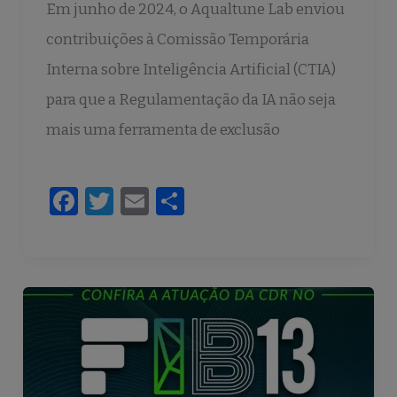
Em junho de 2024, o Aqualtune Lab enviou
contribuições à Comissão Temporária
Interna sobre Inteligência Artificial (CTIA)
para que a Regulamentação da IA não seja
mais uma ferramenta de exclusão
F
T
E
S
a
w
m
h
c
it
ai
ar
e
te
l
e
b
r
o
o