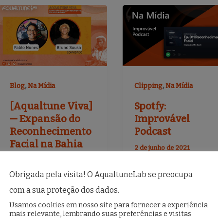
,
,
Clipping
Na Mídia
Blog
Na Mídia
Spotfy:
[Aqualtune Viva]
Improvável
— Expansão do
Podcast
Reconhecimento
Facial na Bahia
2 de junho de 2021
6 de setembro de 2021
Na Mídia: Improvável
Obrigada pela visita! O AqualtuneLab se preocupa
Pablo Nunes conversa
Podcast
com a sua proteção dos dados.
com Bruno Sousa,
Usamos cookies em nosso site para fornecer a experiência
jornalista e
mais relevante, lembrando suas preferências e visitas