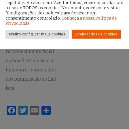
F
T
E
repetidas. Ao clicar em “Aceitar todos”, você concorda com
pesquisador do CESeC
o uso de TODOS os cookies. No entanto, você pode visitar
a
w
m
"Configurações de cookies" para fornecer um
e no projeto O
c
it
ai
a
consentimento controlado.
Conheça a nossa Política de
Privacidade
Panóptico, que
e
te
l
investiga o avanço
Prefiro configurar meus cookies
Aceito todos os cookies
b
r
dobre o
o
reconhecimento facial
o
no brasil. Bruno Sousa
k
também é coordenador
de comunicação do Lab
Jaca.
F
T
E
S
a
w
m
h
c
it
ai
ar