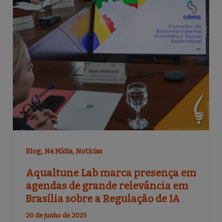
,
,
Blog
Na Mídia
Notícias
Aqualtune Lab marca presença em
agendas de grande relevância em
Brasília sobre a Regulação de IA
20 de junho de 2025