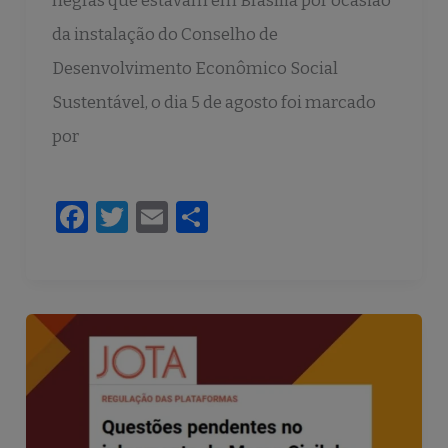
negras que estavam em Brasília por ocasião
da instalação do Conselho de
Desenvolvimento Econômico Social
Sustentável, o dia 5 de agosto foi marcado
por
F
T
E
S
a
w
m
h
c
it
ai
ar
e
te
l
e
b
r
o
o
k