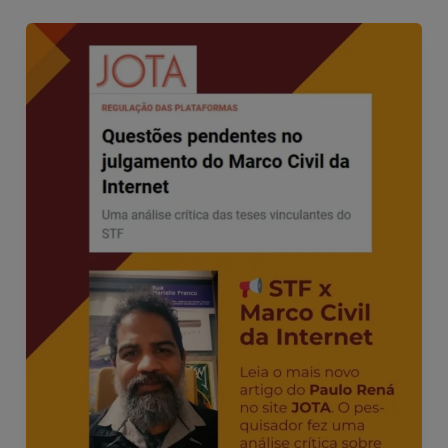
e
te
l
e
b
r
o
o
k