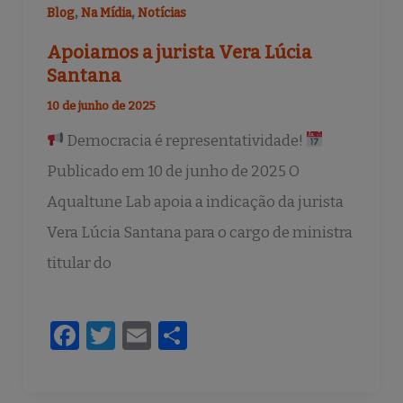
,
,
Blog
Na Mídia
Notícias
Apoiamos a jurista Vera Lúcia
Santana
10 de junho de 2025
Democracia é representatividade!
Publicado em 10 de junho de 2025 O
Aqualtune Lab apoia a indicação da jurista
Vera Lúcia Santana para o cargo de ministra
titular do
F
T
E
S
a
w
m
h
c
it
ai
ar