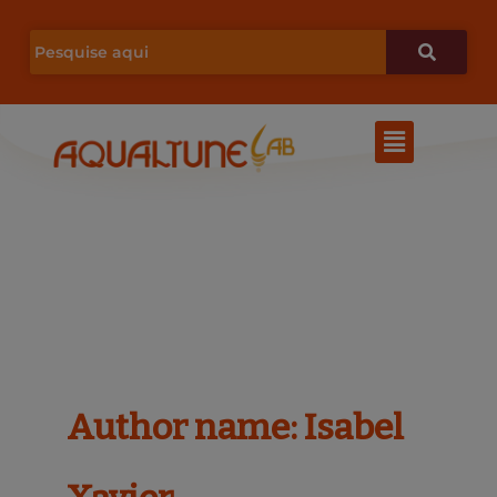
Ir
para
o
Menu
conteúdo
Author name: Isabel