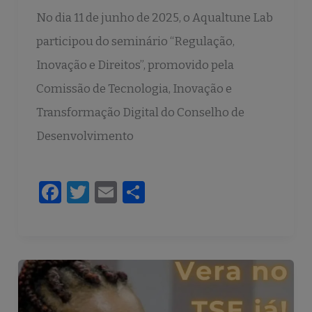
No dia 11 de junho de 2025, o Aqualtune Lab
participou do seminário “Regulação,
Inovação e Direitos”, promovido pela
Comissão de Tecnologia, Inovação e
Transformação Digital do Conselho de
Desenvolvimento
F
T
E
S
a
w
m
h
c
it
ai
ar
e
te
l
e
b
r
o