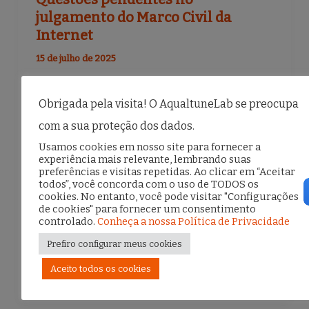
julgamento do Marco Civil da
Internet
15 de julho de 2025
Uma análise crítica das teses vinculantes do
Obrigada pela visita! O AqualtuneLab se preocupa
STF | Por Paulo Rená Artigo originalmente
com a sua proteção dos dados.
publicado no Jota, em 14/7/2025 A
Usamos cookies em nosso site para fornecer a
conclusão do julgamento conjunto dos
experiência mais relevante, lembrando suas
preferências e visitas repetidas. Ao clicar em “Aceitar
Recursos Extraordinários 1.037.396 e
todos”, você concorda com o uso de TODOS os
cookies. No entanto, você pode visitar "Configurações
1.057.258,
de cookies" para fornecer um consentimento
controlado.
Conheça a nossa Política de Privacidade
Prefiro configurar meus cookies
F
T
E
S
Aceito todos os cookies
a
w
m
h
c
it
ai
ar