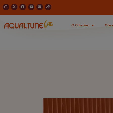
Ir
I
X
F
Y
E
L
n
-
a
o
n
i
s
t
c
u
v
n
para
t
w
e
t
e
k
a
i
b
u
l
g
t
o
b
o
o
r
t
o
e
p
a
e
k
e
O Coletivo
Obse
conteúdo
m
r