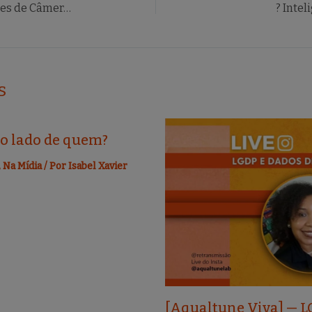
Audiência Pública sobre Instalações de Câmeras de Reconhecimento Facial em Recife
? Intel
s
ao lado de quem?
,
Na Mídia
/ Por
Isabel Xavier
[Aqualtune Viva] — L