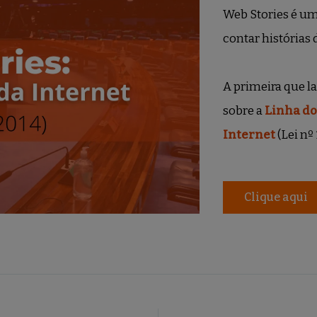
Engelbrecht
Web Stories é um
contar histórias
A primeira que 
sobre a
Linha do
Internet
(Lei nº
Clique aqui