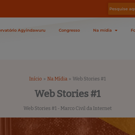
rvatório Agyindawuru
Congresso
Na mídia
F
Início
Na Mídia
Web Stories #1
Web Stories #1
Web Stories #1 - Marco Civil da Internet