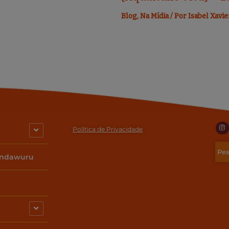
Blog
,
Na Mídia
/ Por
Isabel Xavie
I
n
Política de Privacidade
s
t
a
g
indawuru
r
a
m