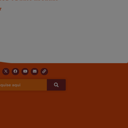
r
X
F
Y
E
L
-
a
o
n
i
t
c
u
v
n
w
e
t
e
k
i
b
u
l
t
o
b
o
t
o
e
p
e
k
e
r