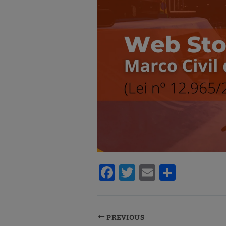
F
T
E
S
a
w
m
h
c
it
ai
ar
e
te
l
e
PREVIOUS