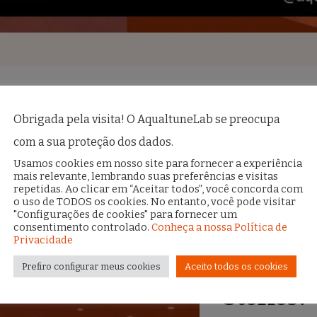
Obrigada pela visita! O AqualtuneLab se preocupa
com a sua proteção dos dados.
Usamos cookies em nosso site para fornecer a experiência
Visualizando todos S
mais relevante, lembrando suas preferências e visitas
repetidas. Ao clicar em “Aceitar todos”, você concorda com
Cerimônia
uturo do
Por que
Quilombo
Cerimônia
IV Tu
o uso de TODOS os cookies. No entanto, você pode visitar
ualtune
criar o
Tech 2025
16/11 –
do Cu
"Configurações de cookies" para fornecer um
16/11
Lab
Aqualtune
Fotos João
de
consentimento controlado.
Conheça a nossa Política de
Lab?
Paulo
Forma
–
Privacidade
Engelbrec
Antirra
Já viu a
ht
a n
Fotos
Prefiro configurar meus cookies
Aceito todos os cookies
Direit
na
João
Stories?
Tecnol
Paulo